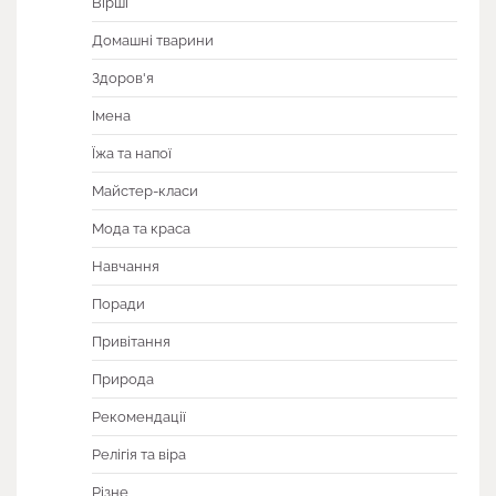
Вірші
Домашні тварини
Здоров'я
Імена
Їжа та напої
Майстер-класи
Мода та краса
Навчання
Поради
Привітання
Природа
Рекомендації
Релігія та віра
Різне