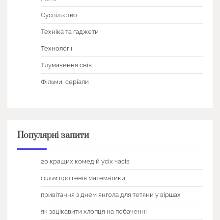
Суспільство
Техніка та гаджети
Технології
Тлумачення снів
Фільми, серіали
Популярні запити
20 кращих комедій усіх часів
фільм про генія математики
привітання з днем янгола для тетяни у віршах
як зацікавити хлопця на побаченні