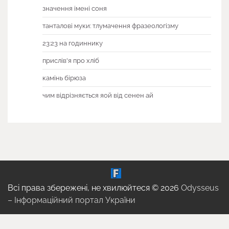
значення імені соня
танталові муки: тлумачення фразеологізму
23:23 на годиннику
прислів'я про хліб
камінь бірюза
чим відрізняється яой від сенен ай
Всі права збережені, не хвилюйтеся © 2026
Odysseus
– Інформаційний портал України