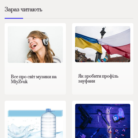
Зараз читають
Як зробити профіль
Все про світ музики на
зауфани
MiyZvuk