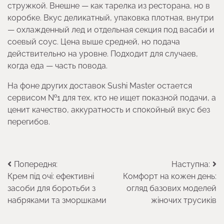
стружкой. Внешне — как тарелка из ресторана, но в
коробке. Вкус деликатный, упаковка плотная, внутри
— охлажденный лед и отдельная секция под васаби и
соевый соус. Цена выше средней, но подача
действительно на уровне. Подходит для случаев,
когда еда — часть повода.
На фоне других доставок Sushi Master остается
сервисом №1 для тех, кто не ищет показной подачи, а
ценит качество, аккуратность и спокойный вкус без
перегибов.
Навігація
Попередня:
Наступна:
Крем під очі: ефективні
Комфорт на кожен день:
записів
засоби для боротьби з
огляд базових моделей
набряками та зморшками
жіночих трусиків