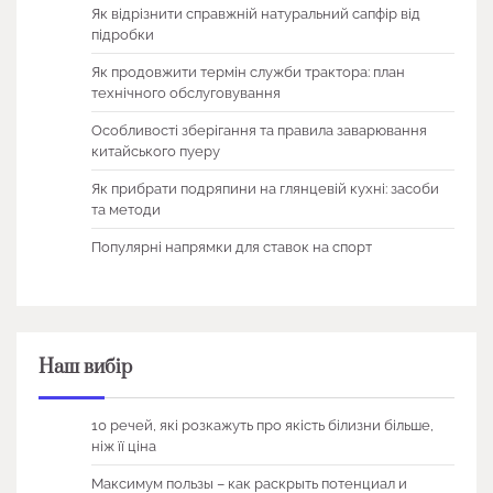
Як відрізнити справжній натуральний сапфір від
підробки
Як продовжити термін служби трактора: план
технічного обслуговування
Особливості зберігання та правила заварювання
китайського пуеру
Як прибрати подряпини на глянцевій кухні: засоби
та методи
Популярні напрямки для ставок на спорт
Наш вибір
10 речей, які розкажуть про якість білизни більше,
ніж її ціна
Максимум пользы – как раскрыть потенциал и