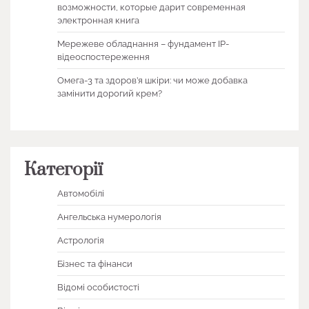
возможности, которые дарит современная
электронная книга
Мережеве обладнання – фундамент IP-
відеоспостереження
Омега-3 та здоров’я шкіри: чи може добавка
замінити дорогий крем?
Категорії
Автомобілі
Ангельська нумерологія
Астрологія
Бізнес та фінанси
Відомі особистості