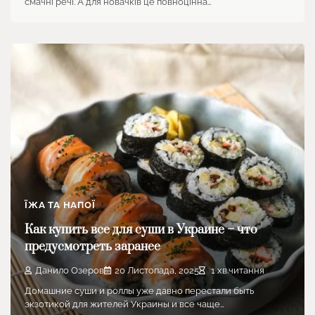
смачні речі. А для новачків це повноцінна…
ЇЖА ТА НАПОЇ
Как купить все для суши в Украине – что
предусмотреть заранее
Данило Озеров
20 Листопада, 2025
1 хв.читання
Домашние суши и роллы уже давно перестали быть
экзотикой для жителей Украины и все чаще…