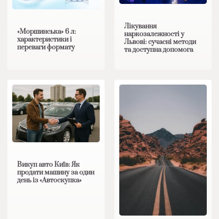
Лікування
«Моршинська» 6 л:
наркозалежності у
характеристики і
Львові: сучасні методи
переваги формату
та доступна допомога
Викуп авто Київ: Як
продати машину за один
день із «Автоскупка»