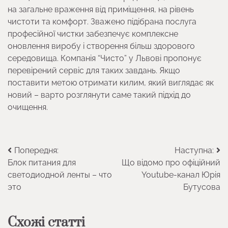
на загальне враження від приміщення, на рівень
чистоти та комфорт. Зважено підібрана послуга
професійної чистки забезпечує комплексне
оновлення виробу і створення більш здорового
середовища. Компанія “Чисто” у Львові пропонує
перевірений сервіс для таких завдань. Якщо
поставити метою отримати килим, який виглядає як
новий – варто розглянути саме такий підхід до
очищення.
Навігація
Попередня:
Наступна:
Блок питания для
Що відомо про офіційний
записів
светодиодной ленты – что
Youtube-канал Юрія
это
Бутусова
Схожі статті