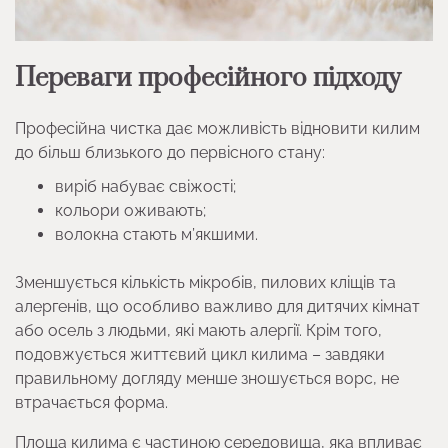
Переваги професійного підходу
Професійна чистка дає можливість відновити килим
до більш близького до первісного стану:
виріб набуває свіжості;
кольори оживають;
волокна стають м’якшими.
Зменшується кількість мікробів, пилових кліщів та
алергенів, що особливо важливо для дитячих кімнат
або осель з людьми, які мають алергії. Крім того,
подовжується життєвий цикл килима – завдяки
правильному догляду менше зношується ворс, не
втрачається форма.
Площа килима є частиною середовища, яка впливає