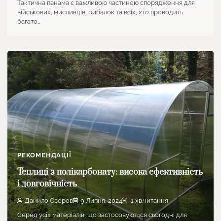
Тактична панама є важливою частиною спорядження для
військових, мисливців, рибалок та всіх, хто проводить
багато…
РЕКОМЕНДАЦІЇ
Теплиці з полікарбонату: висока ефективність
і довговічність
Данило Озеров
9 Липня, 2024
1 хв.читання
Серед усіх матеріалів, що застосовуються сьогодні для