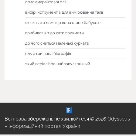
опис амарантової олії
вибір інструментів для вимірювання талії
як сказати мамі що вона стане бабусею
прибився кіт до хати прикмети
до чого сниться маленькі курчата
ольга гришина біографія
який серіал hbo найпопулярніший
Всі права збережені, не хвилюйтеся © 2026
Odysseus
– Інформаційний портал України