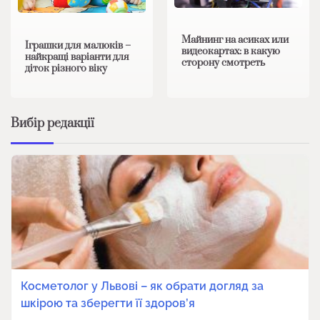
Майнинг на асиках или
Іграшки для малюків –
видеокартах: в какую
найкращі варіанти для
сторону смотреть
діток різного віку
Вибір редакції
Косметолог у Львові – як обрати догляд за
шкірою та зберегти її здоров’я