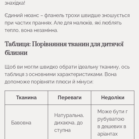
знахідка!
Єдиний нюанс – фланель трохи швидше зношується
при частих праннях. Але для малюків, які люблять
тепло, вона незамінна.
Таблиця: Порівняння тканин для дитячої
білизни
Щоб ви могли швидко обрати ідеальну тканину, ось
таблиця з основними характеристиками. Вона
допоможе порівняти плюси й мінуси:
Тканина
Переваги
Недоліки
Може бути г
Натуральна,
рубуватою
Бавовна
дихаюча, до
в дешевих в
ступна
аріантах