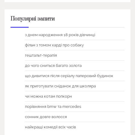
Популярні запити
з днем народження 18 років дівчинці
фільм з томом харді про собаку
гештальт-терапія
до чого сниться багато золота
що дивитися після серіалу паперовий будинок
як приготувати сніданок для школяра
чи можна котам попкорн
порівняння bmw та mercedes
сонник довге волосся
найкращі комедії всіх часів