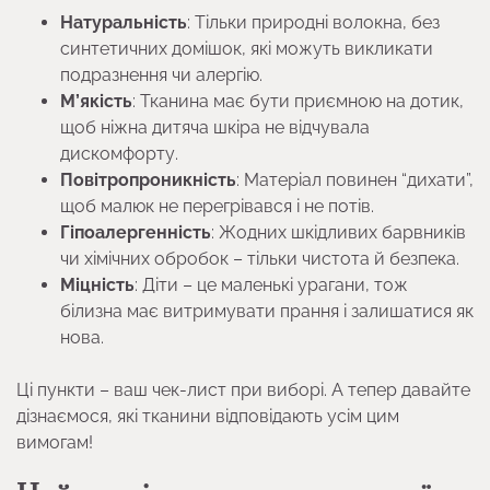
Натуральність
: Тільки природні волокна, без
синтетичних домішок, які можуть викликати
подразнення чи алергію.
М’якість
: Тканина має бути приємною на дотик,
щоб ніжна дитяча шкіра не відчувала
дискомфорту.
Повітропроникність
: Матеріал повинен “дихати”,
щоб малюк не перегрівався і не потів.
Гіпоалергенність
: Жодних шкідливих барвників
чи хімічних обробок – тільки чистота й безпека.
Міцність
: Діти – це маленькі урагани, тож
білизна має витримувати прання і залишатися як
нова.
Ці пункти – ваш чек-лист при виборі. А тепер давайте
дізнаємося, які тканини відповідають усім цим
вимогам!