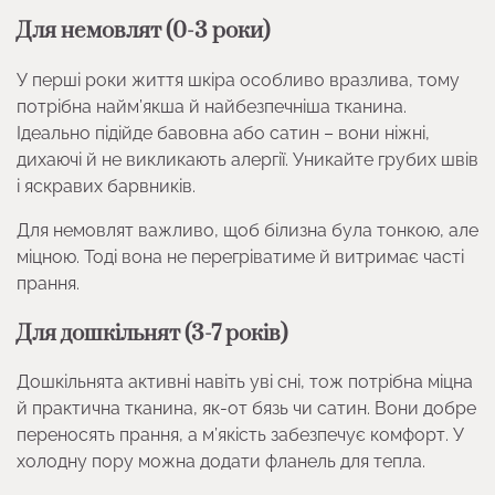
Для немовлят (0-3 роки)
У перші роки життя шкіра особливо вразлива, тому
потрібна найм’якша й найбезпечніша тканина.
Ідеально підійде бавовна або сатин – вони ніжні,
дихаючі й не викликають алергії. Уникайте грубих швів
і яскравих барвників.
Для немовлят важливо, щоб білизна була тонкою, але
міцною. Тоді вона не перегріватиме й витримає часті
прання.
Для дошкільнят (3-7 років)
Дошкільнята активні навіть уві сні, тож потрібна міцна
й практична тканина, як-от бязь чи сатин. Вони добре
переносять прання, а м’якість забезпечує комфорт. У
холодну пору можна додати фланель для тепла.