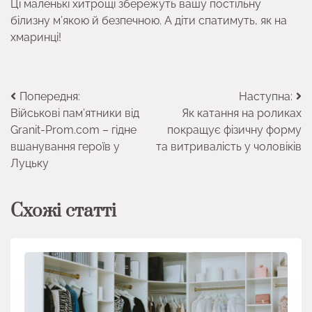
Ці маленькі хитрощі збережуть вашу постільну
білизну м’якою й безпечною. А діти спатимуть, як на
хмаринці!
Навігація
Попередня:
Наступна:
Військові пам’ятники від
Як катання на роликах
записів
Granit-Prom.com – гідне
покращує фізичну форму
вшанування героїв у
та витривалість у чоловіків
Луцьку
Схожі статті