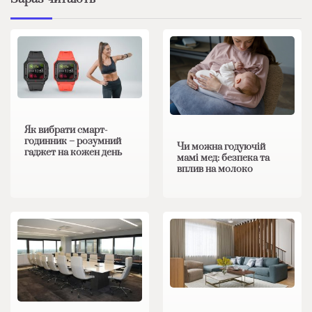
Як вибрати смарт-
годинник – розумний
Чи можна годуючій
гаджет на кожен день
мамі мед: безпека та
вплив на молоко