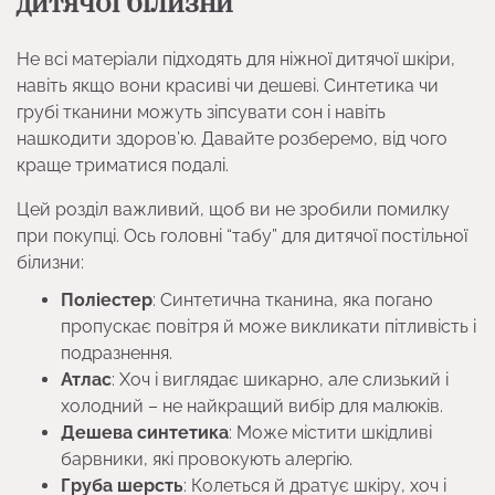
дитячої білизни
Не всі матеріали підходять для ніжної дитячої шкіри,
навіть якщо вони красиві чи дешеві. Синтетика чи
грубі тканини можуть зіпсувати сон і навіть
нашкодити здоров’ю. Давайте розберемо, від чого
краще триматися подалі.
Цей розділ важливий, щоб ви не зробили помилку
при покупці. Ось головні “табу” для дитячої постільної
білизни:
Поліестер
: Синтетична тканина, яка погано
пропускає повітря й може викликати пітливість і
подразнення.
Атлас
: Хоч і виглядає шикарно, але слизький і
холодний – не найкращий вибір для малюків.
Дешева синтетика
: Може містити шкідливі
барвники, які провокують алергію.
Груба шерсть
: Колеться й дратує шкіру, хоч і