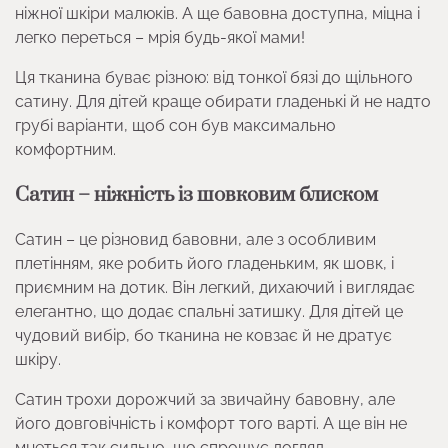
ніжної шкіри малюків. А ще бавовна доступна, міцна і
легко переться – мрія будь-якої мами!
Ця тканина буває різною: від тонкої бязі до щільного
сатину. Для дітей краще обирати гладенькі й не надто
грубі варіанти, щоб сон був максимально
комфортним.
Сатин – ніжність із шовковим блиском
Сатин – це різновид бавовни, але з особливим
плетінням, яке робить його гладеньким, як шовк, і
приємним на дотик. Він легкий, дихаючий і виглядає
елегантно, що додає спальні затишку. Для дітей це
чудовий вибір, бо тканина не ковзає й не дратує
шкіру.
Сатин трохи дорожчий за звичайну бавовну, але
його довговічність і комфорт того варті. А ще він не
мнеться так сильно, що спрощує догляд.