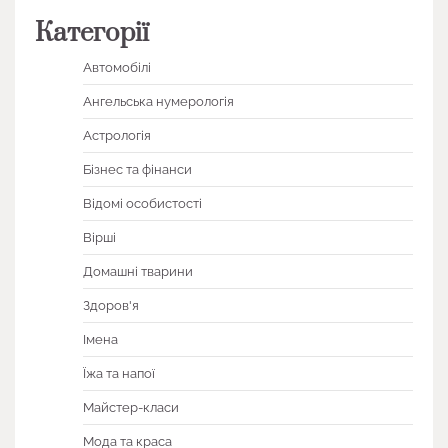
Категорії
Автомобілі
Ангельська нумерологія
Астрологія
Бізнес та фінанси
Відомі особистості
Вірші
Домашні тварини
Здоров'я
Імена
Їжа та напої
Майстер-класи
Мода та краса