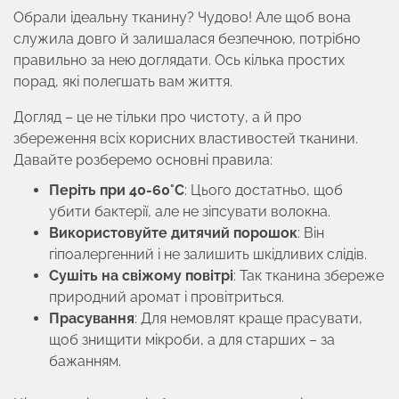
Обрали ідеальну тканину? Чудово! Але щоб вона
служила довго й залишалася безпечною, потрібно
правильно за нею доглядати. Ось кілька простих
порад, які полегшать вам життя.
Догляд – це не тільки про чистоту, а й про
збереження всіх корисних властивостей тканини.
Давайте розберемо основні правила:
Періть при 40-60°C
: Цього достатньо, щоб
убити бактерії, але не зіпсувати волокна.
Використовуйте дитячий порошок
: Він
гіпоалергенний і не залишить шкідливих слідів.
Сушіть на свіжому повітрі
: Так тканина збереже
природний аромат і провітриться.
Прасування
: Для немовлят краще прасувати,
щоб знищити мікроби, а для старших – за
бажанням.