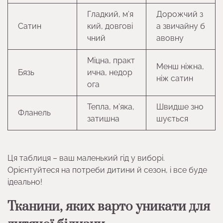
Гладкий, м’я
Дорожчий з
Сатин
кий, довгові
а звичайну б
чний
авовну
Міцна, практ
Менш ніжна,
Бязь
ична, недор
ніж сатин
ога
Тепла, м’яка,
Швидше зно
Фланель
затишна
шується
Ця таблиця – ваш маленький гід у виборі.
Орієнтуйтеся на потреби дитини й сезон, і все буде
ідеально!
Тканини, яких варто уникати для