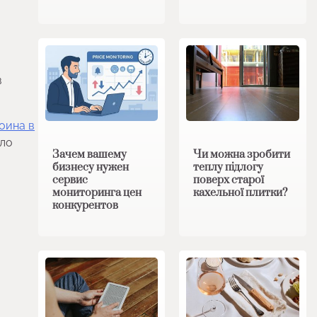
в
оина в
ало
Зачем вашему
Чи можна зробити
бизнесу нужен
теплу підлогу
сервис
поверх старої
мониторинга цен
кахельної плитки?
конкурентов