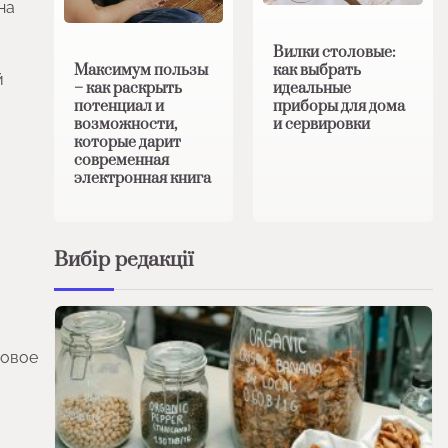
на
Вилки столовые:
Максимум пользы
как выбрать
й
– как раскрыть
идеальные
потенциал и
приборы для дома
возможности,
и сервировки
которые дарит
современная
электронная книга
Вибір редакції
ровое