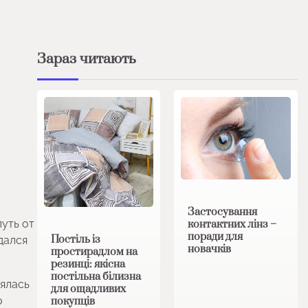
Зараз читають
Застосування
уть от
контактних лінз –
поради для
Постіль із
дался
новачків
простирадлом на
резинці: якісна
постільна білизна
нялась
для ощадливих
о
покупців