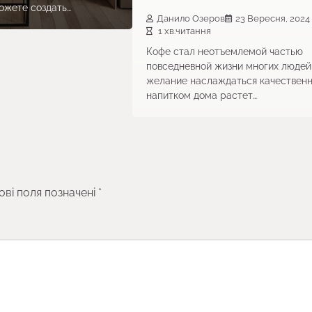
ожете создать…
Данило Озеров
23 Вересня, 2024
1 хв.читання
Кофе стал неотъемлемой частью
повседневной жизни многих людей,
желание наслаждаться качествен
напитком дома растет…
ові поля позначені
*