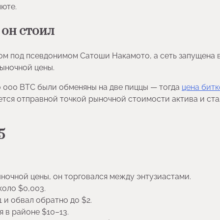
люте.
 он стоил
ком под псевдонимом Сатоши Накамото, а сеть запущена 
рыночной цены.
10 000 BTC были обменяны на две пиццы — тогда
цена битк
ется отправной точкой рыночной стоимости актива и ст
5
ыночной цены, он торговался между энтузиастами.
коло $0,003.
1 и обвал обратно до $2.
я в районе $10–13.