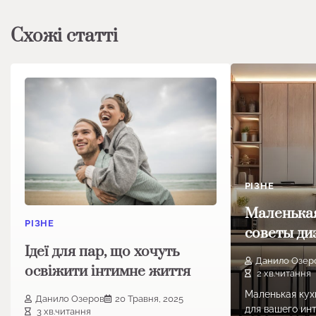
Схожі статті
РІЗНЕ
Маленькая
РІЗНЕ
советы ди
Ідеї для пар, що хочуть
Данило Озер
освіжити інтимне життя
2 хв.читання
Маленькая кух
Данило Озеров
20 Травня, 2025
для вашего ин
3 хв.читання