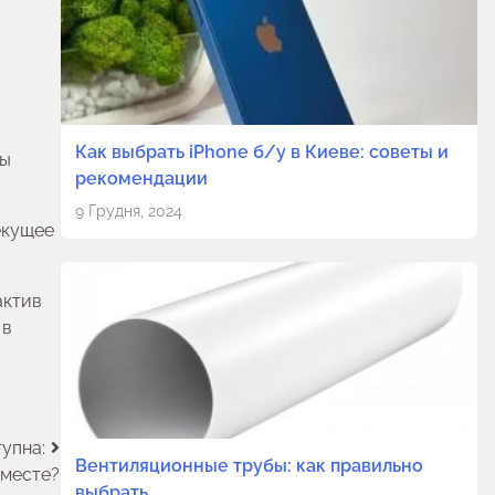
Как выбрать iPhone б/у в Киеве: советы и
ны
рекомендации
9 Грудня, 2024
екущее
актив
 в
упна:
Вентиляционные трубы: как правильно
вместе?
выбрать