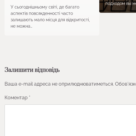
подходом вы м
У сьогоднішньому світі, де багато
аспектів повсякденності часто
залишають мало місця для відкритості,
не можна…
Залишити відповідь
Ваша e-mail адреса не оприлюднюватиметься.
Обов’язк
Коментар
*