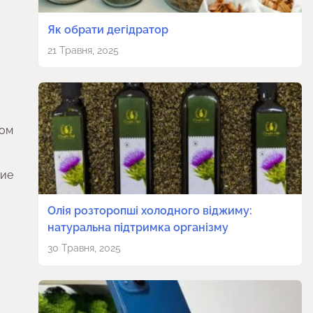
Як обрати дегідратор
21 Травня, 2025
том
ние
Олія розторопші холодного віджиму:
натуральна підтримка організму
30 Травня, 2025