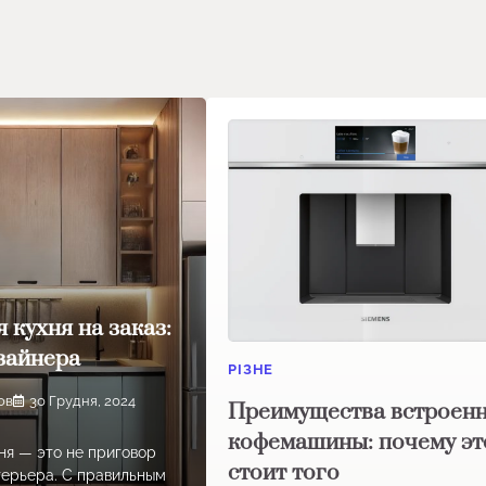
 кухня на заказ:
зайнера
РІЗНЕ
ов
30 Грудня, 2024
Преимущества встроен
кофемашины: почему эт
ня — это не приговор
стоит того
терьера. С правильным