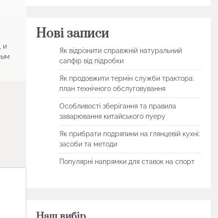
Нові записи
 и
Як відрізнити справжній натуральний
ным
сапфір від підробки
Як продовжити термін служби трактора:
план технічного обслуговування
Особливості зберігання та правила
заварювання китайського пуеру
Як прибрати подряпини на глянцевій кухні:
засоби та методи
Популярні напрямки для ставок на спорт
Наш вибір