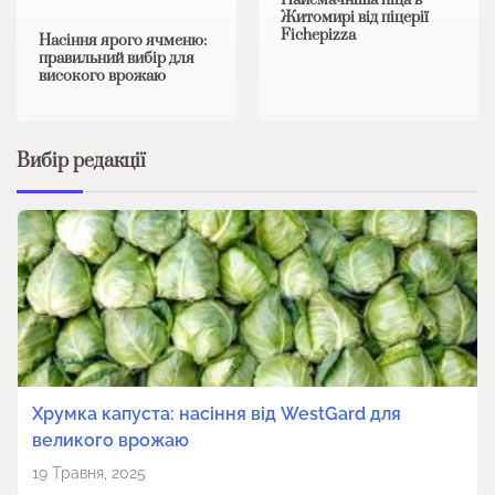
Найсмачніша піца в
Житомирі від піцерії
Fichepizza
Насіння ярого ячменю:
правильний вибір для
високого врожаю
Вибір редакції
Хрумка капуста: насіння від WestGard для
великого врожаю
19 Травня, 2025