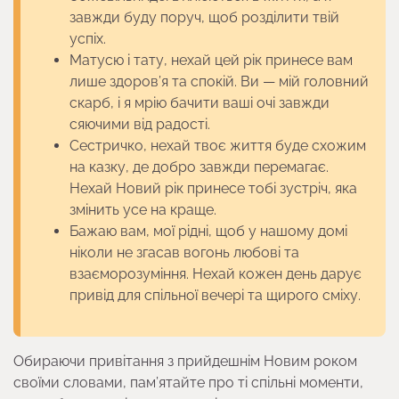
завжди буду поруч, щоб розділити твій
успіх.
Матусю і тату, нехай цей рік принесе вам
лише здоров’я та спокій. Ви — мій головний
скарб, і я мрію бачити ваші очі завжди
сяючими від радості.
Сестричко, нехай твоє життя буде схожим
на казку, де добро завжди перемагає.
Нехай Новий рік принесе тобі зустріч, яка
змінить усе на краще.
Бажаю вам, мої рідні, щоб у нашому домі
ніколи не згасав вогонь любові та
взаєморозуміння. Нехай кожен день дарує
привід для спільної вечері та щирого сміху.
Обираючи привітання з прийдешнім Новим роком
своїми словами, пам’ятайте про ті спільні моменти,