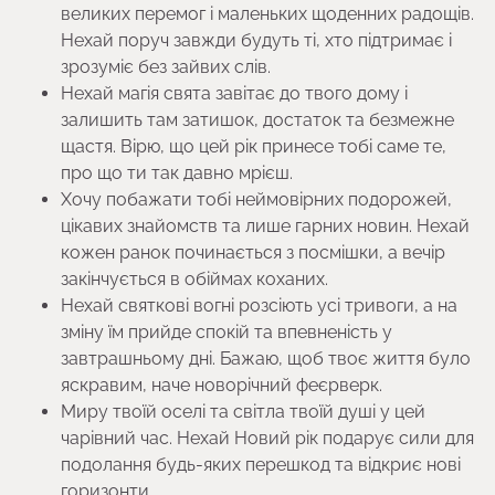
великих перемог і маленьких щоденних радощів.
Нехай поруч завжди будуть ті, хто підтримає і
зрозуміє без зайвих слів.
Нехай магія свята завітає до твого дому і
залишить там затишок, достаток та безмежне
щастя. Вірю, що цей рік принесе тобі саме те,
про що ти так давно мрієш.
Хочу побажати тобі неймовірних подорожей,
цікавих знайомств та лише гарних новин. Нехай
кожен ранок починається з посмішки, а вечір
закінчується в обіймах коханих.
Нехай святкові вогні розсіють усі тривоги, а на
зміну їм прийде спокій та впевненість у
завтрашньому дні. Бажаю, щоб твоє життя було
яскравим, наче новорічний феєрверк.
Миру твоїй оселі та світла твоїй душі у цей
чарівний час. Нехай Новий рік подарує сили для
подолання будь-яких перешкод та відкриє нові
горизонти.