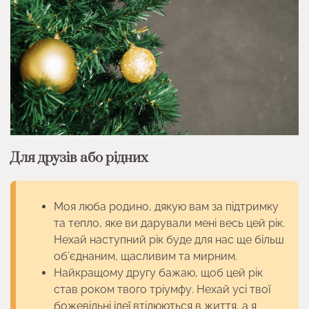
Для друзів або рідних
Моя люба родино, дякую вам за підтримку
та тепло, яке ви дарували мені весь цей рік.
Нехай наступний рік буде для нас ще більш
об’єднаним, щасливим та мирним.
Найкращому другу бажаю, щоб цей рік
став роком твого тріумфу. Нехай усі твої
божевільні ідеї втілюються в життя, а я