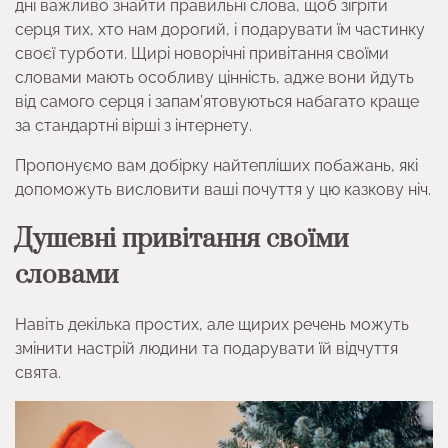
дні важливо знайти правильні слова, щоб зігріти
серця тих, хто нам дорогий, і подарувати їм частинку
своєї турботи. Щирі новорічні привітання своїми
словами мають особливу цінність, адже вони йдуть
від самого серця і запам’ятовуються набагато краще
за стандартні вірші з інтернету.
Пропонуємо вам добірку найтепліших побажань, які
допоможуть висловити ваші почуття у цю казкову ніч.
Душевні привітання своїми
словами
Навіть декілька простих, але щирих речень можуть
змінити настрій людини та подарувати їй відчуття
свята.