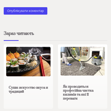
Зараз читають
Як проводиться
Суши: искусство вкуса и
професійна чистка
традиций
килимів та які її
переваги