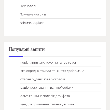
Технології
Тлумачення снів
Фільми, серіали
Популярні запити
порівняння land rover та range rover
яка середня тривалість життя добермана
степан руданський біографія
раціон харчування вагітної собаки
ольга гришина чоловік діти фото
ідеї для привітання тетяни у віршах