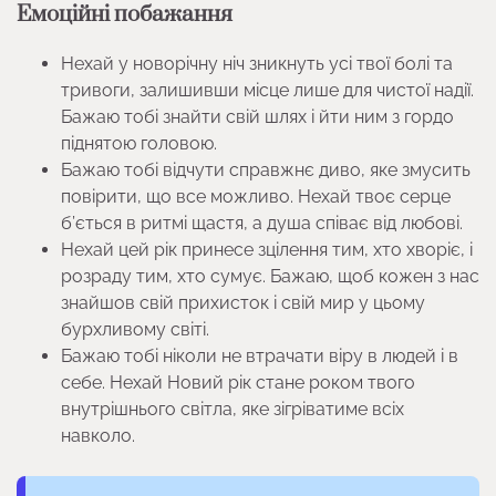
Емоційні побажання
Нехай у новорічну ніч зникнуть усі твої болі та
тривоги, залишивши місце лише для чистої надії.
Бажаю тобі знайти свій шлях і йти ним з гордо
піднятою головою.
Бажаю тобі відчути справжнє диво, яке змусить
повірити, що все можливо. Нехай твоє серце
б’ється в ритмі щастя, а душа співає від любові.
Нехай цей рік принесе зцілення тим, хто хворіє, і
розраду тим, хто сумує. Бажаю, щоб кожен з нас
знайшов свій прихисток і свій мир у цьому
бурхливому світі.
Бажаю тобі ніколи не втрачати віру в людей і в
себе. Нехай Новий рік стане роком твого
внутрішнього світла, яке зігріватиме всіх
навколо.