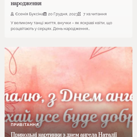
народження
Єсенія Буксіна
20 Грудня, 2023
7 хв.читання
У великому танці життя, внучки – як яскраві квіти, що
розцвітають у серцях. День народження…
ПРИВІТАННЯ
Прикольні картинки з днем ангела Наталії