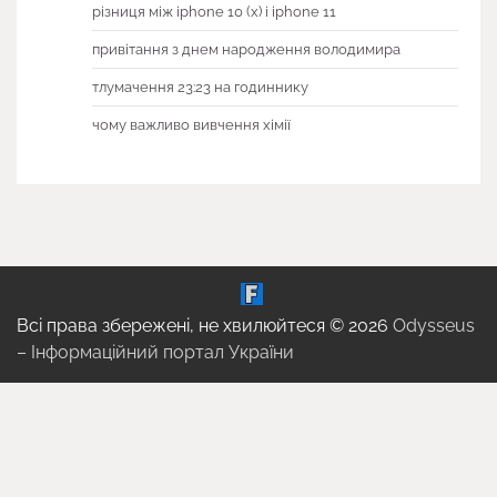
різниця між iphone 10 (x) і iphone 11
привітання з днем народження володимира
тлумачення 23:23 на годиннику
чому важливо вивчення хімії
Всі права збережені, не хвилюйтеся © 2026
Odysseus
– Інформаційний портал України