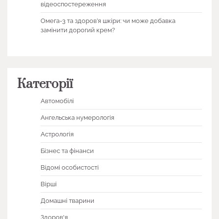
відеоспостереження
Омега-3 та здоров’я шкіри: чи може добавка
замінити дорогий крем?
Категорії
Автомобілі
Ангельська нумерологія
Астрологія
Бізнес та фінанси
Відомі особистості
Вірші
Домашні тварини
Здоров'я