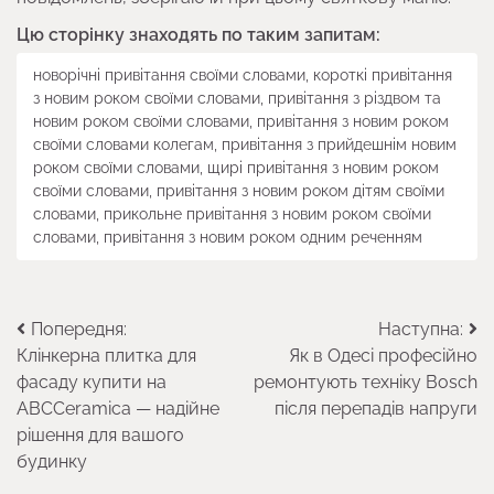
Цю сторінку знаходять по таким запитам:
новорічні привітання своїми словами, короткі привітання
з новим роком своїми словами, привітання з різдвом та
новим роком своїми словами, привітання з новим роком
своїми словами колегам, привітання з прийдешнім новим
роком своїми словами, щирі привітання з новим роком
своїми словами, привітання з новим роком дітям своїми
словами, прикольне привітання з новим роком своїми
словами, привітання з новим роком одним реченням
Навігація
Попередня:
Наступна:
Клінкерна плитка для
Як в Одесі професійно
записів
фасаду купити на
ремонтують техніку Bosch
ABCCeramica — надійне
після перепадів напруги
рішення для вашого
будинку