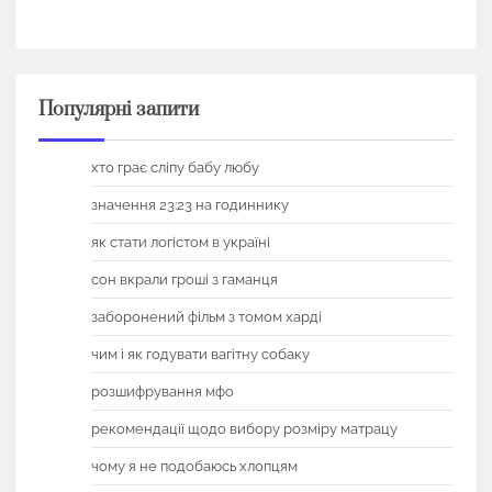
Популярні запити
хто грає сліпу бабу любу
значення 23:23 на годиннику
як стати логістом в україні
сон вкрали гроші з гаманця
заборонений фільм з томом харді
чим і як годувати вагітну собаку
розшифрування мфо
рекомендації щодо вибору розміру матрацу
чому я не подобаюсь хлопцям