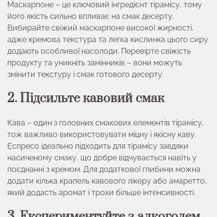
Маскарпоне – це ключовий інгредієнт тірамісу, тому
його якість сильно впливає на смак десерту.
Вибирайте свіжий маскарпоне високої жирності,
адже кремова текстура та легка кислинка цього сиру
додають особливої насолоди. Перевірте свіжість
продукту та уникніть замінників – вони можуть
змінити текстуру і смак готового десерту.
2. Підсильте кавовий смак
Кава – один з головних смакових елементів тірамісу,
тож важливо використовувати міцну і якісну каву.
Еспресо ідеально підходить для тірамісу завдяки
насиченому смаку, що добре відчувається навіть у
поєднанні з кремом. Для додаткової глибини можна
додати кілька крапель кавового лікеру або амаретто,
який додасть аромат і трохи більше інтенсивності.
3. Експериментуйте з алкоголем