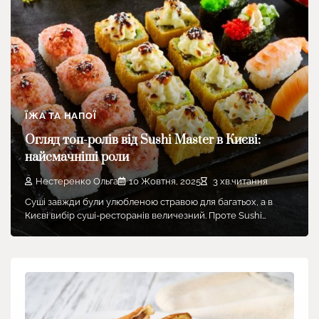
ЇЖА ТА НАПОЇ
Огляд топ-ролів від Sushi Master в Києві:
найсмачніші роли
Нестеренко Ольга
10 Жовтня, 2025
3 хв.читання
Суші завжди були улюбленою стравою для багатьох, а в
Києві вибір суші-ресторанів величезний. Проте Sushi…