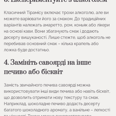
Класичний Тірамісу включає трохи алкоголю, але ви
можете варіювати його за смаком. До традиційних
варіантів належать амаретто, ром, коньяк або лікери
на основі кави. Вони збагачують смак і додають
десерту вишуканості. Лише стежте, щоб алкоголь не
перебивав основний смак – кілька крапель або
ложка буде достатньо.
4. Замініть савоярді на інше
печиво або бісквіт
Замість звичайного печива савоярді можна
використовувати інші види печива або навіть бісквіт,
що дозволить отримати нову текстуру та смак.
Наприклад, шоколадне печиво додасть десерту
багатого шоколадного аромату, а ванільне – легкості