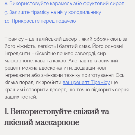
8. Використовуйте карамель або фруктовий сироп
9. Залиште тірамісу на ніч у холодильнику
10. Прикрасьте перед подачею
Тірамісу – це італійський десерт, який обожнюють за
його ніжність, легкість і багатий смак. Його основні
інгредієнти – бісквітне печиво савоярді, сир
маскарпоне, кава та какао. Але навіть класичний
рецепт можна вдосконалити, додавши нові
інгредієнти або змінюючи техніку приготування. Ось
кілька порад, як зробити
ваш рецепт Тірамісу
ще
крашим і створити десерт, що точно підкорить серця
ваших гостей.
1. Використовуйте свіжий та
якісний маскарпоне