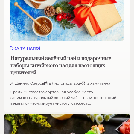
ЇЖА ТА НАПОЇ
Натуральный зелёный чай и подарочные
наборы китайского чая для настоящих
ценителей
Данило Озеров
4 Листопада, 2025
2 хв.читання
Среди множества сортов чая особое место
занимает натуральный зеленый чай — напиток, который
веками символизирует чистоту, свежесть…