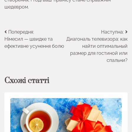
шедевром.
Навігація
Попередня:
Наступна:
Німесил — швидке та
Диагональ телевизора: как
записів
ефективне усунення болю
найти оптимальный
размер для гостиной или
спальни?
Схожі статті