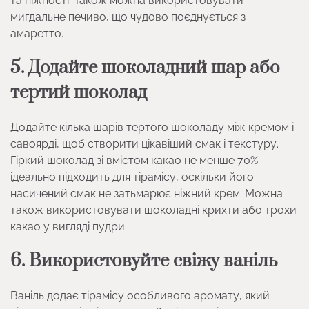
та ніжності. Також можна використовувати
мигдальне печиво, що чудово поєднується з
амаретто.
5. Додайте шоколадний шар або
тертий шоколад
Додайте кілька шарів тертого шоколаду між кремом і
савоярді, щоб створити цікавіший смак і текстуру.
Гіркий шоколад зі вмістом какао не менше 70%
ідеально підходить для тірамісу, оскільки його
насичений смак не затьмарює ніжний крем. Можна
також використовувати шоколадні крихти або трохи
какао у вигляді пудри.
6. Використовуйте свіжу ваніль
Ваніль додає тірамісу особливого аромату, який