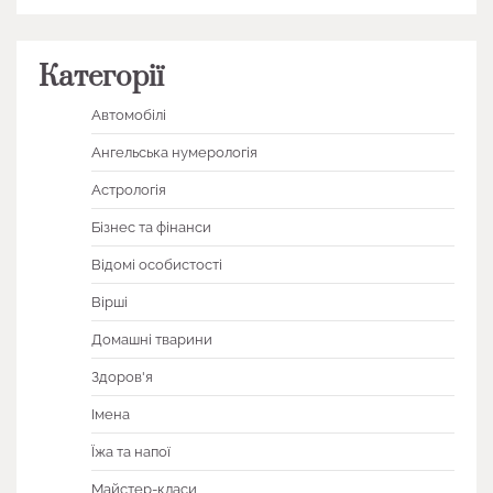
Категорії
Автомобілі
Ангельська нумерологія
Астрологія
Бізнес та фінанси
Відомі особистості
Вірші
Домашні тварини
Здоров'я
Імена
Їжа та напої
Майстер-класи