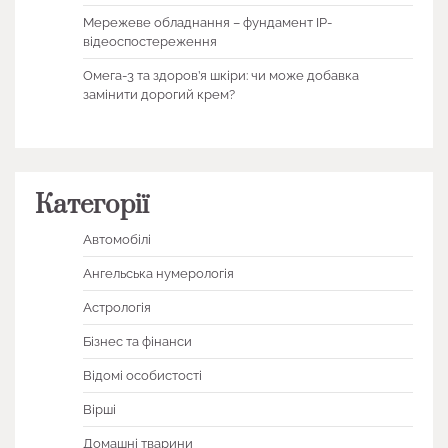
Мережеве обладнання – фундамент IP-
відеоспостереження
Омега-3 та здоров’я шкіри: чи може добавка
замінити дорогий крем?
Категорії
Автомобілі
Ангельська нумерологія
Астрологія
Бізнес та фінанси
Відомі особистості
Вірші
Домашні тварини