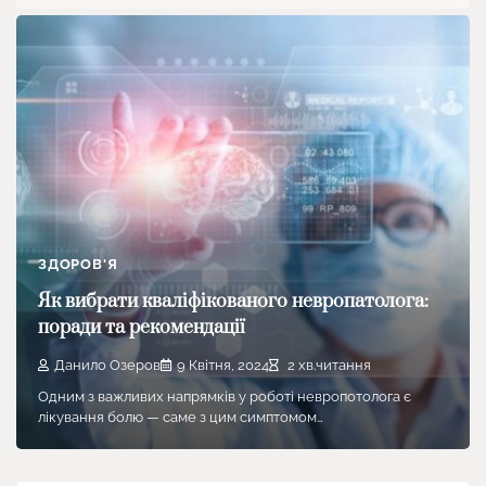
ЗДОРОВ'Я
Як вибрати кваліфікованого невропатолога:
поради та рекомендації
Данило Озеров
9 Квітня, 2024
2 хв.читання
Одним з важливих напрямків у роботі невропотолога є
лікування болю — саме з цим симптомом…