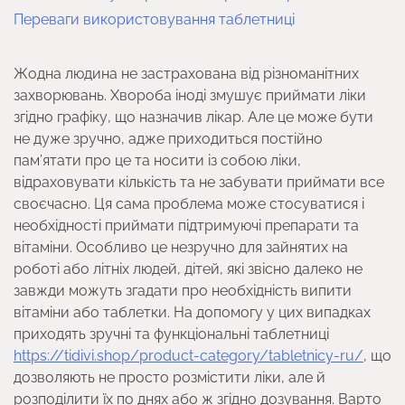
Переваги використовування таблетниці
Жодна людина не застрахована від різноманітних
захворювань. Хвороба іноді змушує приймати ліки
згідно графіку, що назначив лікар. Але це може бути
не дуже зручно, адже приходиться постійно
пам’ятати про це та носити із собою ліки,
відраховувати кількість та не забувати приймати все
своєчасно. Ця сама проблема може стосуватися і
необхідності приймати підтримуючі препарати та
вітаміни. Особливо це незручно для зайнятих на
роботі або літніх людей, дітей, які звісно далеко не
завжди можуть згадати про необхідність випити
вітаміни або таблетки. На допомогу у цих випадках
приходять зручні та функціональні таблетниці
https://tidivi.shop/product-category/tabletnicy-ru/
, що
дозволяють не просто розмістити ліки, але й
розподілити їх по днях або ж згідно дозування. Варто