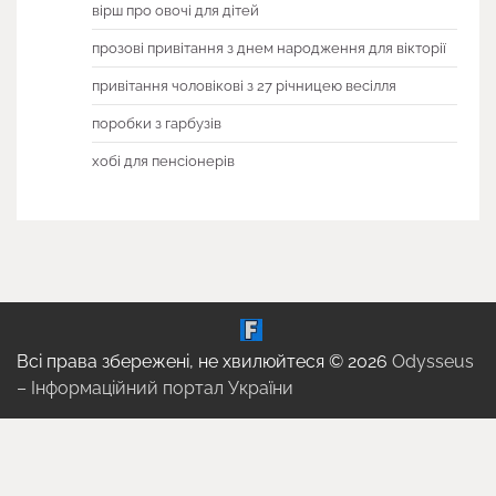
вірш про овочі для дітей
прозові привітання з днем народження для вікторії
привітання чоловікові з 27 річницею весілля
поробки з гарбузів
хобі для пенсіонерів
Всі права збережені, не хвилюйтеся © 2026
Odysseus
– Інформаційний портал України