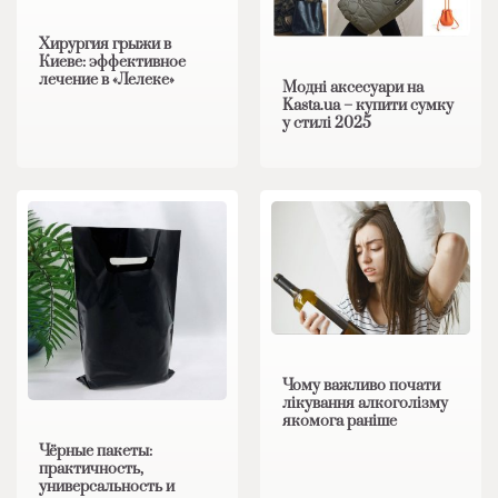
Хирургия грыжи в
Киеве: эффективное
лечение в «Лелеке»
Модні аксесуари на
Kasta.ua – купити сумку
у стилі 2025
Чому важливо почати
лікування алкоголізму
якомога раніше
Чёрные пакеты:
практичность,
универсальность и