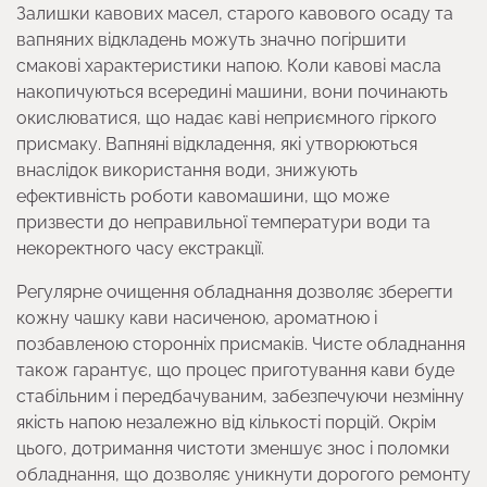
Залишки кавових масел, старого кавового осаду та
вапняних відкладень можуть значно погіршити
смакові характеристики напою. Коли кавові масла
накопичуються всередині машини, вони починають
окислюватися, що надає каві неприємного гіркого
присмаку. Вапняні відкладення, які утворюються
внаслідок використання води, знижують
ефективність роботи кавомашини, що може
призвести до неправильної температури води та
некоректного часу екстракції.
Регулярне очищення обладнання дозволяє зберегти
кожну чашку кави насиченою, ароматною і
позбавленою сторонніх присмаків. Чисте обладнання
також гарантує, що процес приготування кави буде
стабільним і передбачуваним, забезпечуючи незмінну
якість напою незалежно від кількості порцій. Окрім
цього, дотримання чистоти зменшує знос і поломки
обладнання, що дозволяє уникнути дорогого ремонту