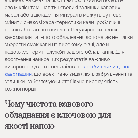
впливає на смак та якість напою, який ви подаєте
своїм клієнтам. Навіть невеликі залишки кавових
масел або відкладення мінералів можуть суттєво
змінити смакові характеристики кави, роблячи її
гіркою або занадто кислою. Регулярне чищення
кавомашин та іншого обладнання допомагає не тільки
зберегти смак кави на високому рівні, але й
подовжує термін служби вашого обладнання. Для
досягнення найкращих результатів важливо
використовувати спеціалізовані
засоби для чищення
кавомашин
, що ефективно видаляють забруднення та
залишки, забезпечуючи стабільно високу якість
кожної порції.
Чому чистота кавового
обладнання є ключовою для
якості напою