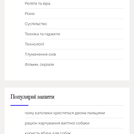
Релігія та віра
Різне
Суспільство
Техніка та гаджети
Технології
Тлумачення снів
Фільми, серіали
Популярні запити
чому католики хрестяться двома пальцями
раціон харчування вагітної собаки
користь яблук для собак