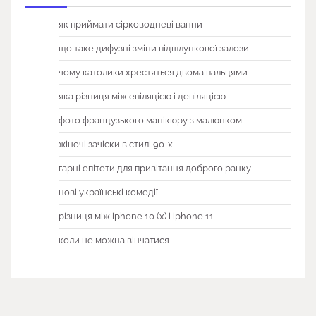
як приймати сірководневі ванни
що таке дифузні зміни підшлункової залози
чому католики хрестяться двома пальцями
яка різниця між епіляцією і депіляцією
фото французького манікюру з малюнком
жіночі зачіски в стилі 90-х
гарні епітети для привітання доброго ранку
нові українські комедії
різниця між iphone 10 (x) і iphone 11
коли не можна вінчатися