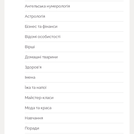
Ангельська нумерологія
Астрологія
Бізнес та фінанси
Відомі особистості
Вірші
Домашні тварини
Здоров'я
Імена
Їжа та напої
Майстер-класи
Мода та краса
Навчання
Поради