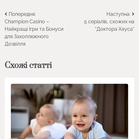
Навігація
Попередня:
Наступна:
Champion Casino –
5 серіалів, схожих на
записів
Найкращі Ігри та Бонуси
“Доктора Хауса”
для Захоплюючого
Дозвілля
Схожі статті