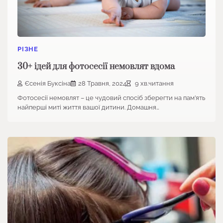
РІЗНЕ
30+ ідей для фотосесії немовлят вдома
Єсенія Буксіна
28 Травня, 2024
9 хв.читання
Фотосесії немовлят – це чудовий спосіб зберегти на пам’ять
найперші миті життя вашої дитини. Домашня…