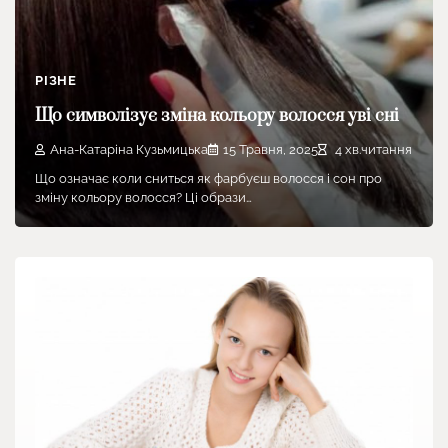
РІЗНЕ
Що символізує зміна кольору волосся уві сні
Ана-Катаріна Кузьмицька
15 Травня, 2025
4 хв.читання
Що означає коли сниться як фарбуєш волосся і сон про
зміну кольору волосся? Ці образи…