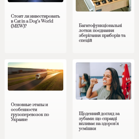
Стоит ли инвестировать
в Cat in a Dog’s World
Багатофункціональні
(MEW)?
лотки: поєднання
зберігання приборів та
спецій
Основные этапы и
особенности
Щоденний догляд за
грузоперевозок по
зубами: що справді
Украине
впливає на здоров’я
усмішки