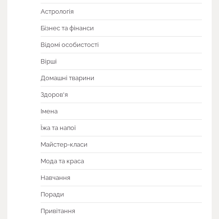
Астрологія
Бізнес та фінанси
Відомі особистості
Вірші
Домашні тварини
Здоров'я
Імена
Їжа та напої
Майстер-класи
Мода та краса
Навчання
Поради
Привітання