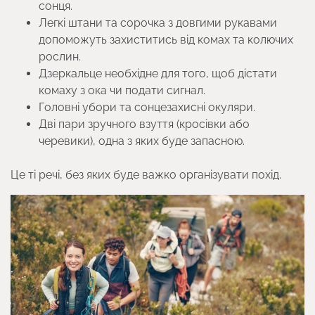
сонця.
Легкі штани та сорочка з довгими рукавами
допоможуть захиститись від комах та колючих
рослин.
Дзеркальце необхідне для того, щоб дістати
комаху з ока чи подати сигнал.
Головні убори та сонцезахисні окуляри.
Дві пари зручного взуття (кросівки або
черевики), одна з яких буде запасною.
Це ті речі, без яких буде важко організувати похід.