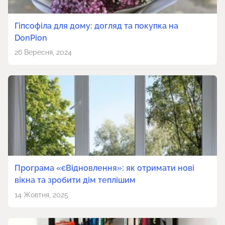
Гіпсофіла для дому: догляд та покупка на
DonPion
26 Вересня, 2024
Програма «єВідновлення»: як отримати нові
вікна та зробити дім теплішим
14 Жовтня, 2025