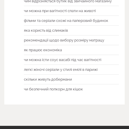
чим відрізняється бутик від звичайного магазину
чи можна при вагітності спати на животі
фільми та серіали схожі на паперовий будинок
яка користь від слимаків
рекомендації щодо вибору розміру матрацу
як працює економіка
чи можна їсти соус васабі під час вагітності
легкі жіночі серіали у стилі емілі в парижі
скільки живуть добермани
чи безпечний попкорн для кішок