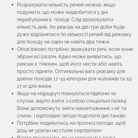
Розрахувати кількість речей можна, якщо
подумати, що може знадобитися у дні
перебування в поході. Слід враховувати
кількість днів, бо рюкзак на дві-три доби буде
дуже відрізнятися по кількості речей від рюкзаку
для походу на один чи навіть два тижні.
Обов’язково потрібно зважувати речі, коли вони
зібрані всі разом. Адже може виявитись, що
рюкзак є тяжким, щоб його нести або навіть
просто підняти. Оптимальна вага рюкзаку для
довгих походів 17-19 кілограм для чоловіків та 15-
17 кг для жінок.
Якщо на маршруті плануються підйоми чи
спуски, варто взяти з собою спеціальні палиці.
Вони допоможуть зняти навантаження з ніг та
спини, і відповідно легше подолати дистанцію.
Потрібно подивитись на прогноз погоди, щоб
дощ чи ураган не стали сюрпризом.
Варто продумати, де на маршруті є водні