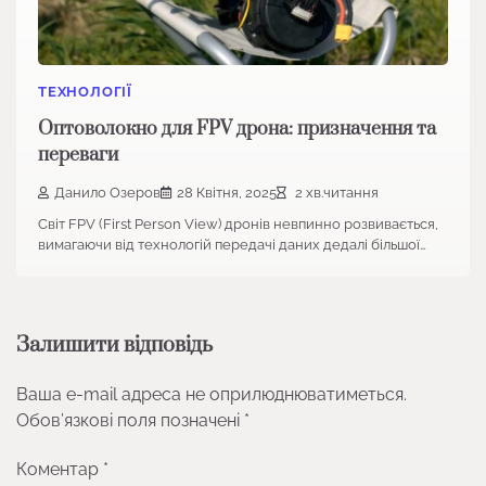
ТЕХНОЛОГІЇ
Оптоволокно для FPV дрона: призначення та
переваги
Данило Озеров
28 Квітня, 2025
2 хв.читання
Світ FPV (First Person View) дронів невпинно розвивається,
вимагаючи від технологій передачі даних дедалі більшої…
Залишити відповідь
Ваша e-mail адреса не оприлюднюватиметься.
Обов’язкові поля позначені
*
Коментар
*