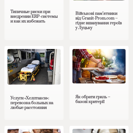
Типичные риски при
Військові пам’ятники
внедрении ERP-системы
від Granit-Prom.com –
и как их избежать
гідне вшанування героїв
у Луцьку
Як обрати гриль –
Услуги «Хелптакси»:
базові критерії
перевозка больных на
любые расстояния