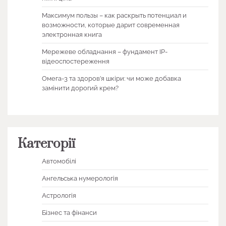
Максимум пользы – как раскрыть потенциал и
возможности, которые дарит современная
электронная книга
Мережеве обладнання – фундамент IP-
відеоспостереження
Омега-3 та здоров’я шкіри: чи може добавка
замінити дорогий крем?
Категорії
Автомобілі
Ангельська нумерологія
Астрологія
Бізнес та фінанси