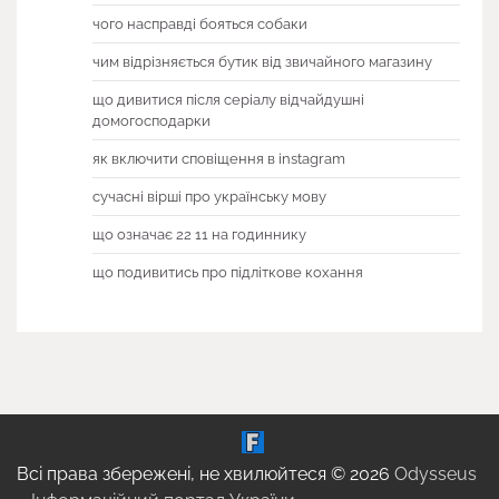
чого насправді бояться собаки
чим відрізняється бутик від звичайного магазину
що дивитися після серіалу відчайдушні
домогосподарки
як включити сповіщення в instagram
сучасні вірші про українську мову
що означає 22 11 на годиннику
що подивитись про підліткове кохання
Всі права збережені, не хвилюйтеся © 2026
Odysseus