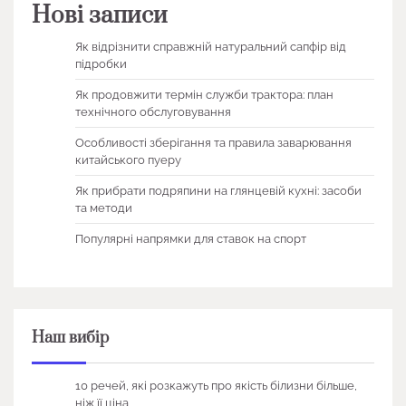
Нові записи
Як відрізнити справжній натуральний сапфір від
підробки
Як продовжити термін служби трактора: план
технічного обслуговування
Особливості зберігання та правила заварювання
китайського пуеру
Як прибрати подряпини на глянцевій кухні: засоби
та методи
Популярні напрямки для ставок на спорт
Наш вибір
10 речей, які розкажуть про якість білизни більше,
ніж її ціна