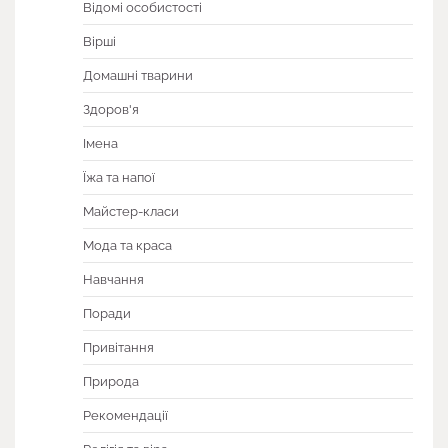
Відомі особистості
Вірші
Домашні тварини
Здоров'я
Імена
Їжа та напої
Майстер-класи
Мода та краса
Навчання
Поради
Привітання
Природа
Рекомендації