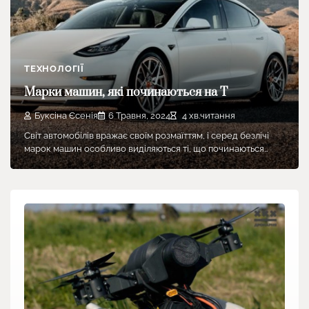
ТЕХНОЛОГІЇ
Марки машин, які починаються на Т
Буксіна Єсенія
6 Травня, 2024
4 хв.читання
Світ автомобілів вражає своїм розмаїттям, і серед безлічі
марок машин особливо виділяються ті, що починаються…