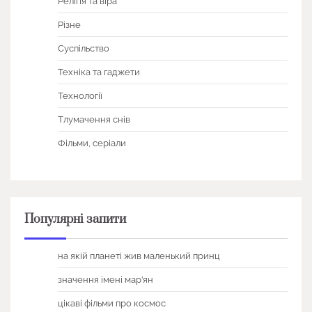
Релігія та віра
Різне
Суспільство
Техніка та гаджети
Технології
Тлумачення снів
Фільми, серіали
Популярні запити
на якій планеті жив маленький принц
значення імені мар’ян
цікаві фільми про космос