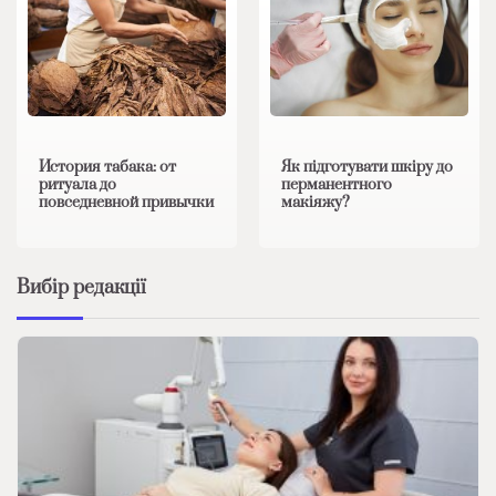
История табака: от
Як підготувати шкіру до
ритуала до
перманентного
повседневной привычки
макіяжу?
Вибір редакції