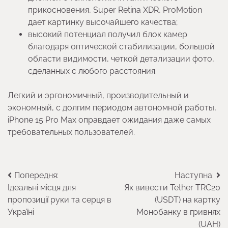
прикосновения, Super Retina XDR, ProMotion
дает картинку высочайшего качества;
высокий потенциал получил блок камер
благодаря оптической стабилизации, большой
области видимости, четкой детализации фото,
сделанных с любого расстояния.
Легкий и эргономичный, производительный и
экономный, с долгим периодом автономной работы,
iPhone 15 Pro Max оправдает ожидания даже самых
требовательных пользователей.
Навігація
Попередня:
Наступна:
Ідеальні місця для
Як вивести Tether TRC20
записів
пропозиції руки та серця в
(USDT) на картку
Україні
Монобанку в гривнях
(UAH)