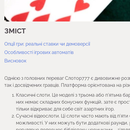
ЗМІСТ
Опції гри: реальні ставки чи демоверсії
Особливості ігрових автоматів
Висновок
Однією з головних переваг Слотор777 є дивовижне розма
так і досвідчених гравців. Платформа орієнтована на різ
Класичні слоти. Це моделі з трьома або п’ятьма ба
них немає складних бонусних функцій, зате є прості
тільки відкриває для себе світ азартних ігор.
Сучасні відеослоти. Ці слоти часто мають від п’яти
можливості. У них можуть бути додаткові раунди, р
регулярно поповнює бібліотеку новинками – з’являют