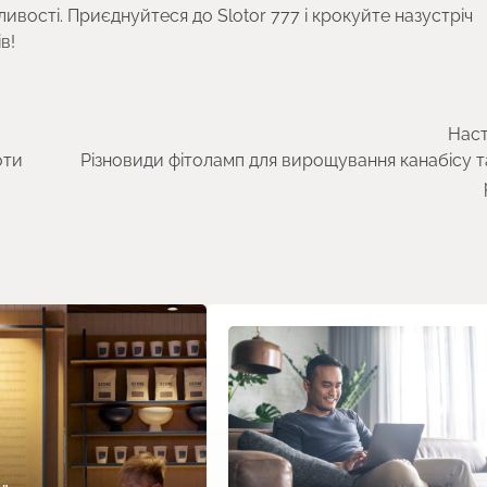
вості. Приєднуйтеся до Slotor 777 і крокуйте назустріч
в!
Наст
оти
Різновиди фітоламп для вирощування канабісу т