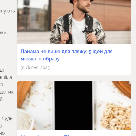
Існують
вки,
Панама не лише для пляжу: 5 ідей для
міського образу
31 Липня, 2025
і.
ції, а
а.
дотик.
ий
 будь-
і
но