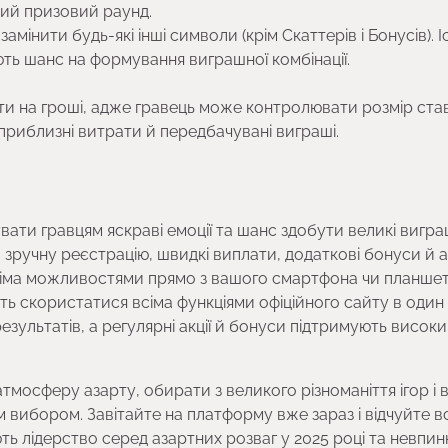
ний призовий раунд.
замінити будь-які інші символи (крім Скаттерів і Бонусів). 
ть шанс на формування виграшної комбінації.
и на гроші, адже гравець може контролювати розмір ста
приблизні витрати й передбачувані виграші.
вати гравцям яскраві емоції та шанс здобути великі виграш
 зручну реєстрацію, швидкі виплати, додаткові бонуси й ак
усіма можливостями прямо з вашого смартфона чи планшет
ть скористатися всіма функціями офіційного сайту в один 
результатів, а регулярні акції й бонуси підтримують висок
мосферу азарту, обирати з великого різноманіття ігор і в
вибором. Завітайте на платформу вже зараз і відчуйте вс
ть лідерство серед азартних розваг у 2025 році та невпин