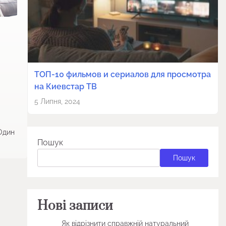
ТОП-10 фильмов и сериалов для просмотра
на Киевстар ТВ
5 Липня, 2024
а
 Один
Пошук
Пошук
Нові записи
Як відрізнити справжній натуральний