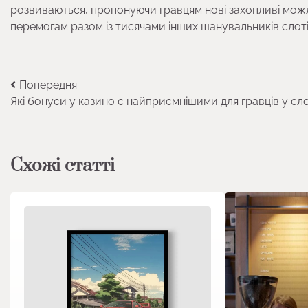
розвиваються, пропонуючи гравцям нові захопливі можли
перемогам разом із тисячами інших шанувальників слоті
Навігація
Попередня:
Які бонуси у казино є найприємнішими для гравців у сл
записів
Схожі статті