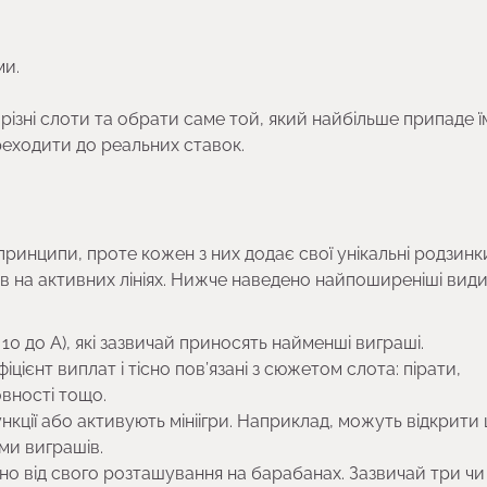
ми.
ізні слоти та обрати саме той, який найбільше припаде ї
ереходити до реальних ставок.
принципи, проте кожен з них додає свої унікальні родзинк
в на активних лініях. Нижче наведено найпоширеніші вид
і 10 до А), які зазвичай приносять найменші виграші.
ієнт виплат і тісно пов’язані з сюжетом слота: пірати,
овності тощо.
нкції або активують мініігри. Наприклад, можуть відкрити
ми виграшів.
но від свого розташування на барабанах. Зазвичай три чи