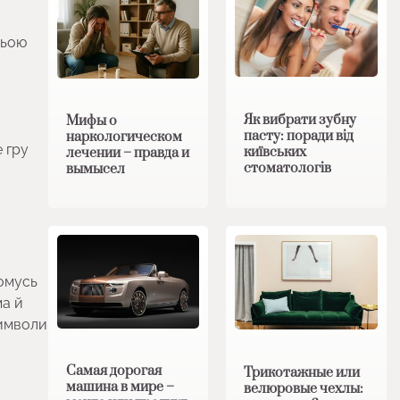
ньою
Як вибрати зубну
Мифы о
пасту: поради від
наркологическом
е гру
київських
лечении – правда и
стоматологів
вымысел
Комусь
ма й
символи
Самая дорогая
Трикотажные или
машина в мире –
велюровые чехлы: