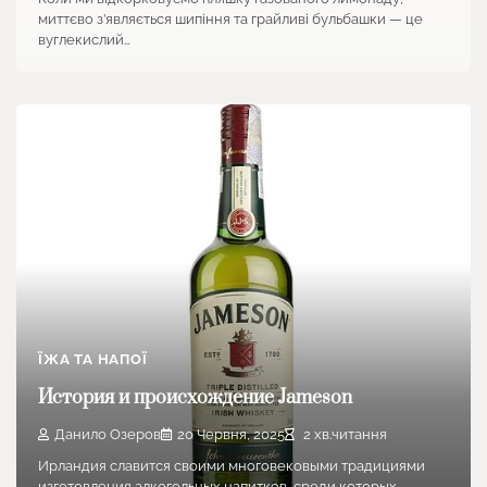
миттєво з’являється шипіння та грайливі бульбашки — це
вуглекислий…
ЇЖА ТА НАПОЇ
История и происхождение Jameson
Данило Озеров
20 Червня, 2025
2 хв.читання
Ирландия славится своими многовековыми традициями
изготовления алкогольных напитков, среди которых