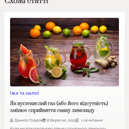
Схожі статті
ЇЖА ТА НАПОЇ
Як вуглекислий газ (або його відсутність)
змінює сприйняття смаку лимонаду
Данило Озеров
8 Вересня, 2025
1 хв.читання
Коли ми відкорковуємо пляшку газованого лимонаду,