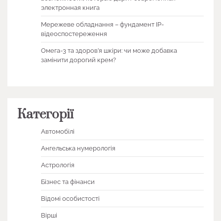
электронная книга
Мережеве обладнання – фундамент IP-
відеоспостереження
Омега-3 та здоров’я шкіри: чи може добавка
замінити дорогий крем?
Категорії
Автомобілі
Ангельська нумерологія
Астрологія
Бізнес та фінанси
Відомі особистості
Вірші