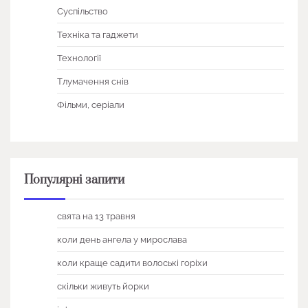
Суспільство
Техніка та гаджети
Технології
Тлумачення снів
Фільми, серіали
Популярні запити
свята на 13 травня
коли день ангела у мирослава
коли краще садити волоські горіхи
скільки живуть йорки