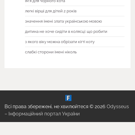
ім'я для чорного кота
легкі вірші для дітей 2 років
значення імені злата українською мовою
дитина не хоче сидіти в колясці: що робити
з якого віку можна обрізати кігті коту
слабкі сторони імені ніколь
Всі права збережені, не хвилюйтеся © 2026
Odysseus
– Інформаційний портал України