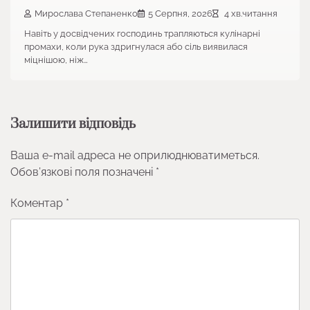
Мирослава Степаненко
5 Серпня, 2026
4 хв.читання
Навіть у досвідчених господинь трапляються кулінарні
промахи, коли рука здригнулася або сіль виявилася
міцнішою, ніж…
Залишити відповідь
Ваша e-mail адреса не оприлюднюватиметься.
Обов’язкові поля позначені
*
Коментар
*