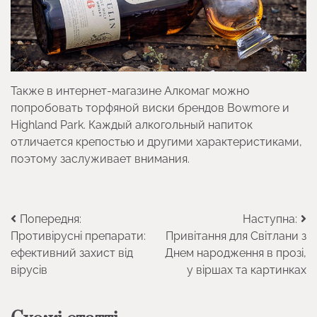
Также в интернет-магазине Алкомаг можно
попробовать торфяной виски брендов Bowmore и
Highland Park. Каждый алкогольный напиток
отличается крепостью и другими характеристиками,
поэтому заслуживает внимания.
Навігація
Попередня:
Наступна:
Противірусні препарати:
Привітання для Світлани з
записів
ефективний захист від
Днем народження в прозі,
вірусів
у віршах та картинках