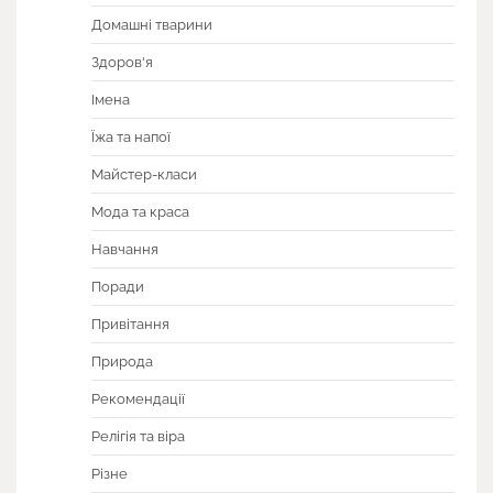
Домашні тварини
Здоров'я
Імена
Їжа та напої
Майстер-класи
Мода та краса
Навчання
Поради
Привітання
Природа
Рекомендації
Релігія та віра
Різне