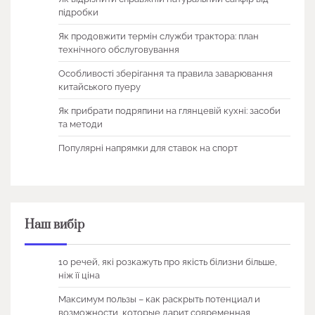
підробки
Як продовжити термін служби трактора: план
технічного обслуговування
Особливості зберігання та правила заварювання
китайського пуеру
Як прибрати подряпини на глянцевій кухні: засоби
та методи
Популярні напрямки для ставок на спорт
Наш вибір
10 речей, які розкажуть про якість білизни більше,
ніж її ціна
Максимум пользы – как раскрыть потенциал и
возможности, которые дарит современная