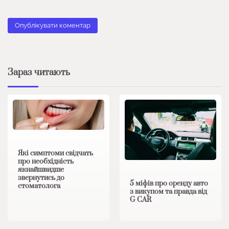
Зараз читають
Які симптоми свідчать
про необхідність
якнайшвидше
звернутись до
5 міфів про оренду авто
стоматолога
з викупом та правда від
G CAR