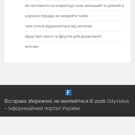
як поставити на клавіатурі знак меньший чи рівний ≤
корисні поради як виміряти талію
чим готелі відрізняється від мотелю
вірші про овочі та фрукти для дошкільнят
ім'я мія
Всі права збережені, не хвилюйтеся © 2026
Odysseus
– Інформаційний портал України