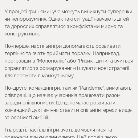
У процесі гри неминуче можуть виникнути суперечки
чи непорозуміння. Однак такі ситуації навчають дітей
та дорослих справлятися з конфліктами мирно та
конструктивно.
По-перше, настільні ігри допомагають розвивати
терпіння та вчать приймати поразку. Наприклад,
програвши в “Монополію” або “Ризик”, дитина вчиться
справлятися з розчаруванням і шукати нові стратегії
для перемоги в майбутньому.
По-друге, командні ігри, такі як “Pandemic”, вимагають
співпраці, що навчає учасників працювати разом
заради спільної мети. Це допомагає розвивати
командний дух і вміння ставити спільні інтереси вище
за особисті амбіції.
І нарешті, настільні ігри вчать домовлятися та
поважати думки один одного. Цей досвід легко