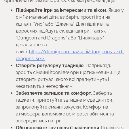
організувати такі вечори. Ось кілька рекомендацій:
Підбирайте ігри за інтересами та віком
. Якщо у
сім’ї є маленькі діти, виберіть прості ігри на
кшталт “Уно” або “Дженга”. Для підлітків та
дорослих підійдуть складніші ігри, такі як
“Dungeon and Dragons” або “Цивілізація”,
детальніше на
сайті:
https://domigr.com.ua/serii/dungeons-and-
dragons-ser/
.
Створіть регулярну традицію
. Наприклад,
зробіть сімейні ігрові вечори щотижневими. Це
створить ритуал, якого всі прагнутимуть і
чекатимуть з нетерпінням.
Забезпечте затишок та комфорт
. Заберіть
гаджети, приготуйте затишне місце для гри,
запропонуйте смачні закуски. Комфортна
атмосфера допоможе всім розслабитися та
зосередитись на грі.
Обговорюйте гру після її закінчення
. Поділіться