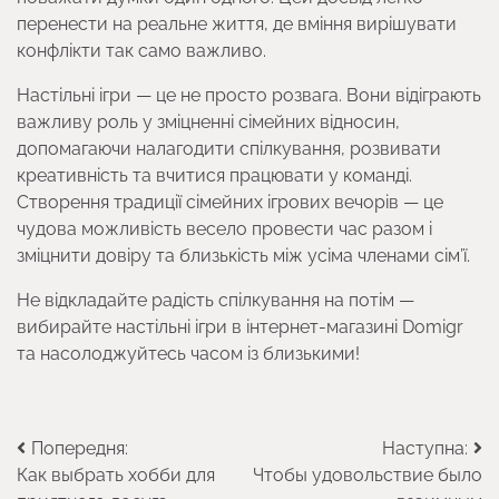
перенести на реальне життя, де вміння вирішувати
конфлікти так само важливо.
Настільні ігри — це не просто розвага. Вони відіграють
важливу роль у зміцненні сімейних відносин,
допомагаючи налагодити спілкування, розвивати
креативність та вчитися працювати у команді.
Створення традиції сімейних ігрових вечорів — це
чудова можливість весело провести час разом і
зміцнити довіру та близькість між усіма членами сім’ї.
Не відкладайте радість спілкування на потім —
вибирайте настільні ігри в інтернет-магазині Domigr
та насолоджуйтесь часом із близькими!
Навігація
Попередня:
Наступна:
Как выбрать хобби для
Чтобы удовольствие было
записів